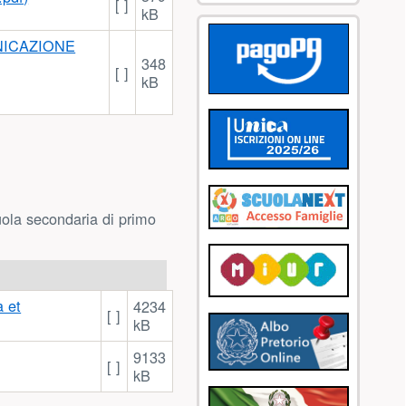
[ ]
kB
348
[ ]
kB
cuola secondaria di primo
 et
4234
[ ]
kB
9133
[ ]
kB