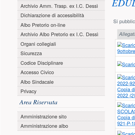
EDU
Archivio Amm. Trasp. ex I.C. Dessì
Dichiarazione di accessibilità
Si pubblic
Albo Pretorio on-line
Archivio Albo Pretorio ex I.C. Dessì
Allegat
Organi collegiali
9ottobre
Sicurezza
Codice Disciplinare
Accesso Civico
Albo Sindacale
Copia 
Privacy
2022 (2)
Area Riservata
Amministrazione sito
Copia 
921-P-1
Amministrazione albo