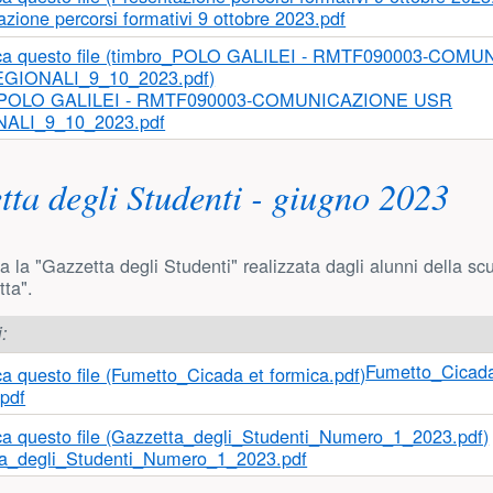
sinistra)
zione percorsi formativi 9 ottobre 2023.pdf
_POLO GALILEI - RMTF090003-COMUNICAZIONE USR
ALI_9_10_2023.pdf
tta degli Studenti - giugno 2023
a la "Gazzetta degli Studenti" realizzata dagli alunni della s
tta".
i:
Fumetto_Cicada
.pdf
a_degli_Studenti_Numero_1_2023.pdf