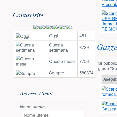
Risorse aggiuntive (colonna di 
Presenta
Contavisite
timbro
REGION
Oggi
451
Gazze
Questa
6739
settimana
Questo mese
7756
Si pubblic
grado "Sa
Sempre
586674
Allegat
Accesso utente
Accesso Utenti
formica
Nome utente
Gazzett