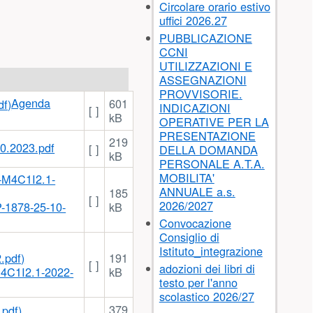
Circolare orario estivo
uffici 2026.27
PUBBLICAZIONE
CCNI
UTILIZZAZIONI E
ASSEGNAZIONI
PROVVISORIE.
Agenda
601
INDICAZIONI
[ ]
kB
OPERATIVE PER LA
PRESENTAZIONE
219
10.2023.pdf
[ ]
DELLA DOMANDA
kB
PERSONALE A.T.A.
MOBILITA'
ANNUALE a.s.
185
[ ]
2026/2027
1878-25-10-
kB
Convocazione
Consiglio di
Istituto_integrazione
191
[ ]
adozioni dei libri di
1I2.1-2022-
kB
testo per l'anno
scolastico 2026/27
379