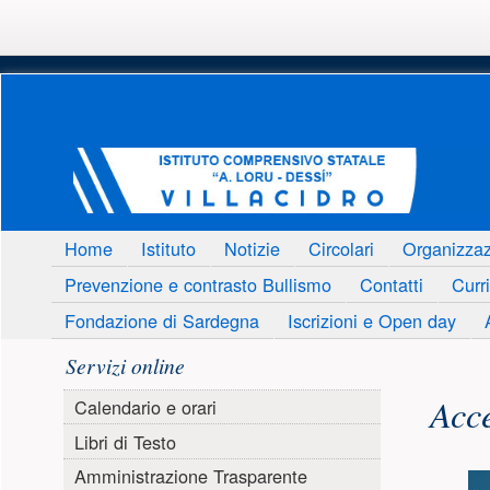
Menu principale
Home
Istituto
Notizie
Circolari
Organizza
Prevenzione e contrasto Bullismo
Contatti
Curri
Fondazione di Sardegna
Iscrizioni e Open day
Menu laterale
Servizi online
Conte
Acc
Calendario e orari
Libri di Testo
Amministrazione Trasparente