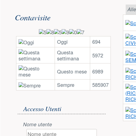
Risorse aggiuntive (colonna di 
Alle
Contavisite
Oggi
694
CIV
Questa
5972
settimana
SEM
Questo mese
6989
RIC
Sempre
585907
RIC
Accesso utente
Accesso Utenti
RIC
Nome utente