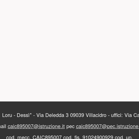
 Loru - Dessì" - Via Deledda 3 09039 Villacidro - uffici: Via 
ail
caic895007@istruzione.it
pec
caic895007@pec.istruzione.
cod. mecc. CAIC895007 cod. fis. 91024900929 cod. un.