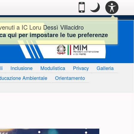
Casella degl
PANN
.
Passa alla modalità
.
Modo notte: que
Mobile
Modo
ACCE
notte
 Dessì Villacidro - Faceb
rca
enuti a IC Loru Dessì Villacidro
ca qui per impostare le tue preferenze
li
Inclusione
Modulistica
Privacy
Galleria
ducazione Ambientale
Orientamento