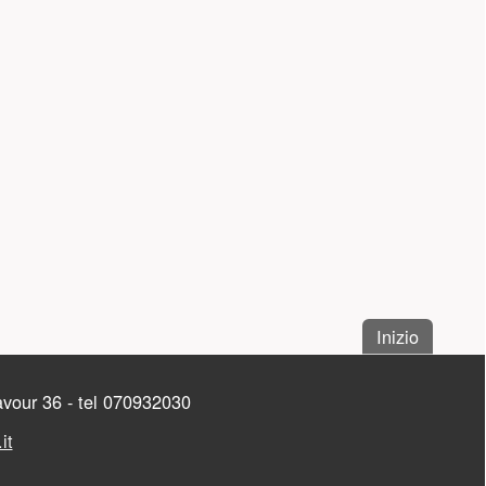
. Salta a
Inizio
Cavour 36 - tel 070932030
it