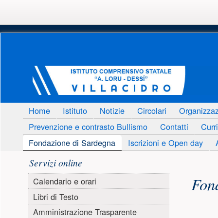
Menu principale
Home
Istituto
Notizie
Circolari
Organizza
Prevenzione e contrasto Bullismo
Contatti
Curri
Fondazione di Sardegna
Iscrizioni e Open day
Menu laterale
Servizi online
Conte
Fon
Calendario e orari
Libri di Testo
Amministrazione Trasparente