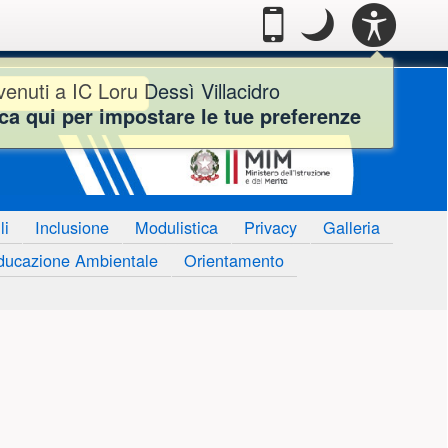
Casella degl
PANN
.
Passa alla modalità
.
Modo notte: que
Mobile
Modo
ACCE
notte
 Dessì Villacidro - Faceb
rca
enuti a IC Loru Dessì Villacidro
ca qui per impostare le tue preferenze
li
Inclusione
Modulistica
Privacy
Galleria
ducazione Ambientale
Orientamento