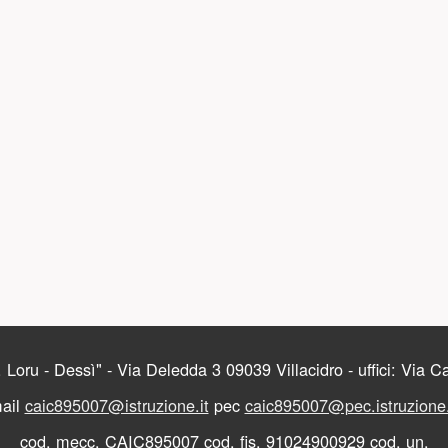
 Loru - Dessì" - Via Deledda 3 09039 Villacidro - uffici: Via 
ail
caic895007@istruzione.it
pec
caic895007@pec.istruzione.
cod. mecc. CAIC895007 cod. fis. 91024900929 cod. un.