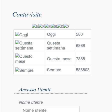
Risorse aggiuntive (colonna di 
Contavisite
Oggi
580
Questa
6868
settimana
Questo mese
7885
Sempre
586803
Accesso utente
Accesso Utenti
Nome utente