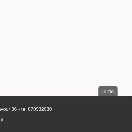
. Salta a
Inizio
Cavour 36 - tel 070932030
it